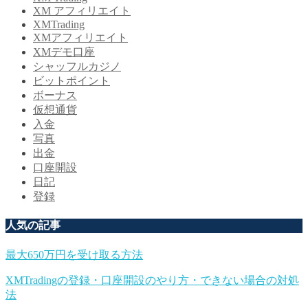
XM アフィリエイト
XMTrading
XMアフィリエイト
XMデモ口座
シャッフルカジノ
ビットポイント
ボーナス
仮想通貨
入金
写真
出金
口座開設
日記
登録
人気の記事
最大650万円を受け取る方法
XMTradingの登録・口座開設のやり方・できない場合の対処
法