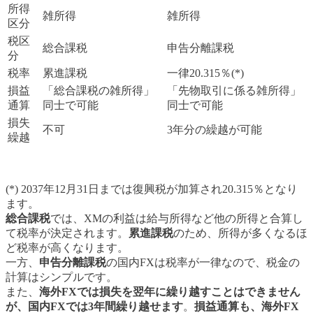
所得
雑所得
雑所得
区分
税区
総合課税
申告分離課税
分
税率
累進課税
一律20.315％(*)
損益
「総合課税の雑所得」
「先物取引に係る雑所得」
通算
同士で可能
同士で可能
損失
不可
3年分の繰越が可能
繰越
(*) 2037年12月31日までは復興税が加算され20.315％となり
ます。
総合課税
では、XMの利益は給与所得など他の所得と合算し
て税率が決定されます。
累進課税
のため、所得が多くなるほ
ど税率が高くなります。
一方、
申告分離課税
の国内FXは税率が一律なので、税金の
計算はシンプルです。
また、
海外FXでは損失を翌年に繰り越すことはできません
が、国内FXでは3年間繰り越せます
。
損益通算も、海外FX