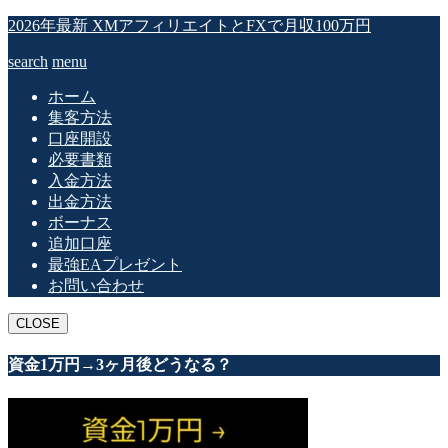
2026年最新 XMアフィリエイトとFXで月収100万円
search
menu
ホーム
集客方法
口座開設
必要書類
入金方法
出金方法
ボーナス
追加口座
最強EAプレゼント
お問い合わせ
CLOSE
資金1万円→3ヶ月後どうなる？