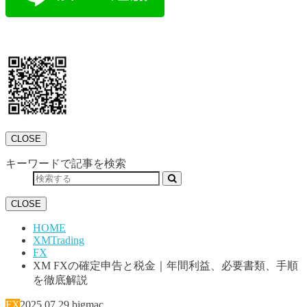
CLOSE
キーワードで記事を検索
CLOSE
HOME
XMTrading
FX
XM FXの確定申告と税金｜年間利益、必要書類、手順
を徹底解説
FX
2025.07.29
bigmac