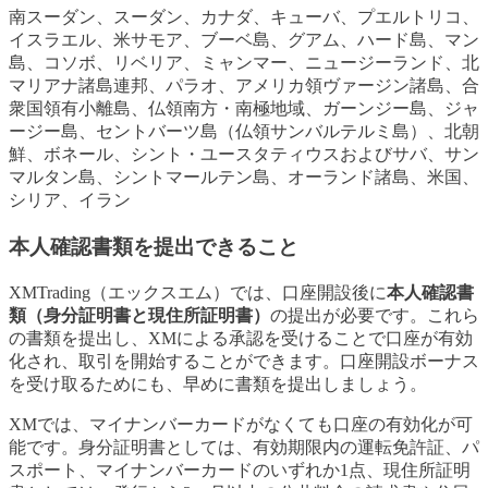
南スーダン、スーダン、カナダ、キューバ、プエルトリコ、
イスラエル、米サモア、ブーベ島、グアム、ハード島、マン
島、コソボ、リベリア、ミャンマー、ニュージーランド、北
マリアナ諸島連邦、パラオ、アメリカ領ヴァージン諸島、合
衆国領有小離島、仏領南方・南極地域、ガーンジー島、ジャ
ージー島、セントバーツ島（仏領サンバルテルミ島）、北朝
鮮、ボネール、シント・ユースタティウスおよびサバ、サン
マルタン島、シントマールテン島、オーランド諸島、米国、
シリア、イラン
本人確認書類を提出できること
XMTrading（エックスエム）では、口座開設後に
本人確認書
類（身分証明書と現住所証明書）
の提出が必要です。これら
の書類を提出し、XMによる承認を受けることで口座が有効
化され、取引を開始することができます。口座開設ボーナス
を受け取るためにも、早めに書類を提出しましょう。
XMでは、マイナンバーカードがなくても口座の有効化が可
能です。身分証明書としては、有効期限内の運転免許証、パ
スポート、マイナンバーカードのいずれか1点、現住所証明