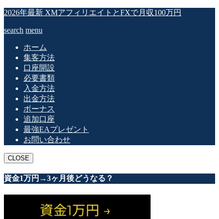
2026年最新 XMアフィリエイトとFXで月収100万円
search
menu
ホーム
集客方法
口座開設
必要書類
入金方法
出金方法
ボーナス
追加口座
最強EAプレゼント
お問い合わせ
CLOSE
資金1万円→3ヶ月後どうなる？