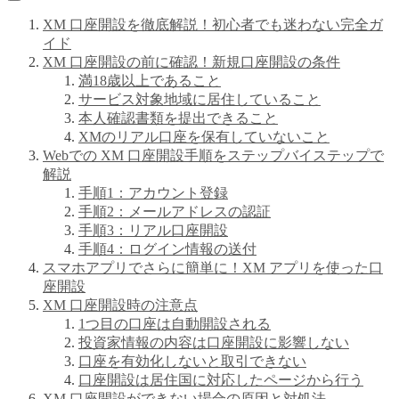
XM 口座開設を徹底解説！初心者でも迷わない完全ガ
イド
XM 口座開設の前に確認！新規口座開設の条件
満18歳以上であること
サービス対象地域に居住していること
本人確認書類を提出できること
XMのリアル口座を保有していないこと
Webでの XM 口座開設手順をステップバイステップで
解説
手順1：アカウント登録
手順2：メールアドレスの認証
手順3：リアル口座開設
手順4：ログイン情報の送付
スマホアプリでさらに簡単に！XM アプリを使った口
座開設
XM 口座開設時の注意点
1つ目の口座は自動開設される
投資家情報の内容は口座開設に影響しない
口座を有効化しないと取引できない
口座開設は居住国に対応したページから行う
XM 口座開設ができない場合の原因と対処法