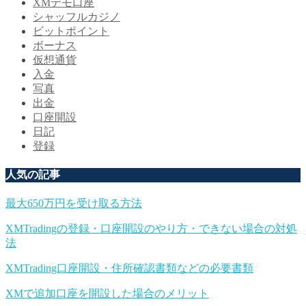
XMデモ口座
シャッフルカジノ
ビットポイント
ボーナス
仮想通貨
入金
写真
出金
口座開設
日記
登録
人気の記事
最大650万円を受け取る方法
XMTradingの登録・口座開設のやり方・できない場合の対処
法
XMTrading口座開設・住所確認書類などの必要書類
XMで追加口座を開設した場合のメリット