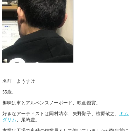
名前：ようすけ
55歳。
趣味は車とアルペンスノーボード、映画鑑賞。
好きなアーティストは岡村靖幸、矢野顕子、槇原敬之、
キム
ダリム
、尾崎豊。
本業は工場で夜勤の作業員として働いていましたが数年前に