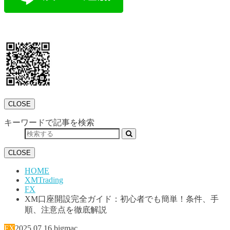
CLOSE
キーワードで記事を検索
CLOSE
HOME
XMTrading
FX
XM口座開設完全ガイド：初心者でも簡単！条件、手
順、注意点を徹底解説
FX
2025.07.16
bigmac