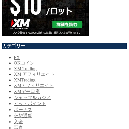
カテゴリー
FX
OKコイン
XM Trading
XM アフィリエイト
XMTrading
XMアフィリエイト
XMデモ口座
シャッフルカジノ
ビットポイント
ボーナス
仮想通貨
入金
写真