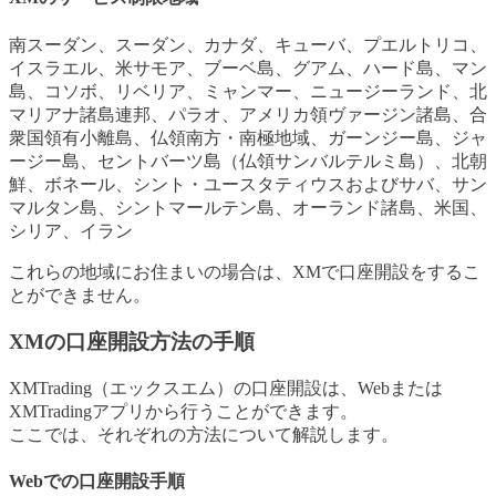
南スーダン、スーダン、カナダ、キューバ、プエルトリコ、
イスラエル、米サモア、ブーベ島、グアム、ハード島、マン
島、コソボ、リベリア、ミャンマー、ニュージーランド、北
マリアナ諸島連邦、パラオ、アメリカ領ヴァージン諸島、合
衆国領有小離島、仏領南方・南極地域、ガーンジー島、ジャ
ージー島、セントバーツ島（仏領サンバルテルミ島）、北朝
鮮、ボネール、シント・ユースタティウスおよびサバ、サン
マルタン島、シントマールテン島、オーランド諸島、米国、
シリア、イラン
これらの地域にお住まいの場合は、XMで口座開設をするこ
とができません。
XMの口座開設方法の手順
XMTrading（エックスエム）の口座開設は、Webまたは
XMTradingアプリから行うことができます。
ここでは、それぞれの方法について解説します。
Webでの口座開設手順