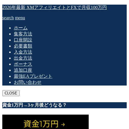
2026年最新 XMアフィリエイトとFXで月収100万円
search
menu
ホーム
集客方法
口座開設
必要書類
入金方法
出金方法
ボーナス
追加口座
最強EAプレゼント
お問い合わせ
CLOSE
資金1万円→3ヶ月後どうなる？