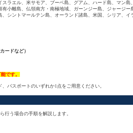
イスラエル、米サモア、ブーベ島、グアム、ハード島、マン島
領有小離島、仏領南方・南極地域、ガーンジー島、ジャージー
島、シントマールテン島、オーランド諸島、米国、シリア、イ
カードなど）
可能です。
ド、パスポートのいずれか1点をご用意ください。
トから行う場合の手順を解説します。