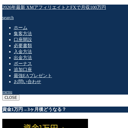
2026年最新 XMアフィリエイトとFXで月収100万円
search
ホーム
集客方法
口座開設
必要書類
入金方法
出金方法
ボーナス
追加口座
最強EAプレゼント
お問い合わせ
menu
CLOSE
資金1万円→3ヶ月後どうなる？