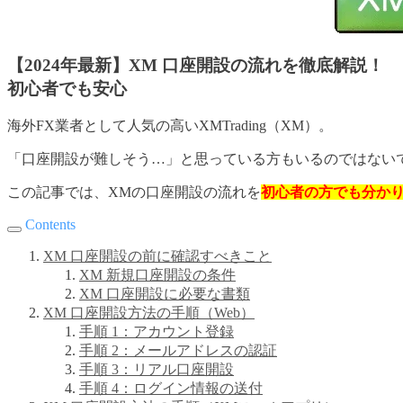
【2024年最新】XM 口座開設の流れを徹底解説！
初心者でも安心
海外FX業者として人気の高いXMTrading（XM）。
「口座開設が難しそう…」と思っている方もいるのではない
この記事では、XMの口座開設の流れを
初心者の方でも分か
Contents
XM 口座開設の前に確認すべきこと
XM 新規口座開設の条件
XM 口座開設に必要な書類
XM 口座開設方法の手順（Web）
手順 1：アカウント登録
手順 2：メールアドレスの認証
手順 3：リアル口座開設
手順 4：ログイン情報の送付