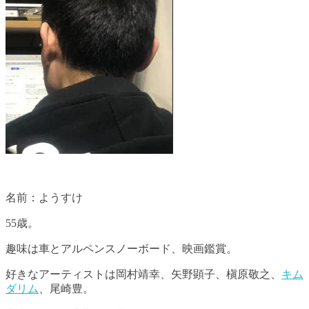
名前：ようすけ
55歳。
趣味は車とアルペンスノーボード、映画鑑賞。
好きなアーティストは岡村靖幸、矢野顕子、槇原敬之、
キム
ダリム
、尾崎豊。