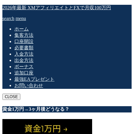
2026年最新 XMアフィリエイトとFXで月収100万円
search
menu
ホーム
集客方法
口座開設
必要書類
入金方法
出金方法
ボーナス
追加口座
最強EAプレゼント
お問い合わせ
CLOSE
資金1万円→3ヶ月後どうなる？