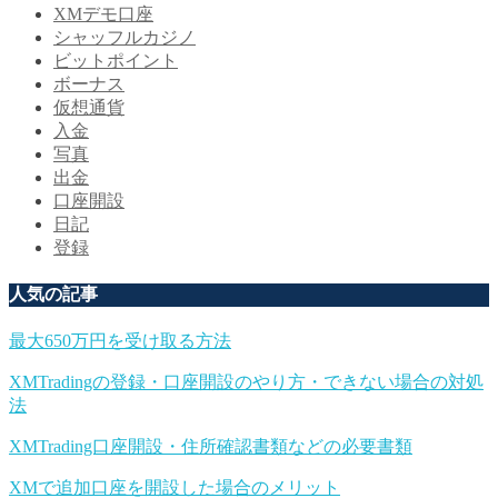
XMデモ口座
シャッフルカジノ
ビットポイント
ボーナス
仮想通貨
入金
写真
出金
口座開設
日記
登録
人気の記事
最大650万円を受け取る方法
XMTradingの登録・口座開設のやり方・できない場合の対処
法
XMTrading口座開設・住所確認書類などの必要書類
XMで追加口座を開設した場合のメリット