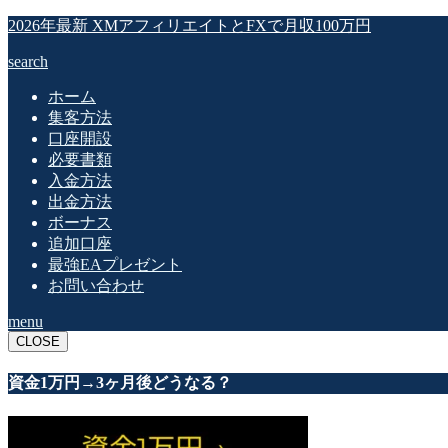
2026年最新 XMアフィリエイトとFXで月収100万円
search
ホーム
集客方法
口座開設
必要書類
入金方法
出金方法
ボーナス
追加口座
最強EAプレゼント
お問い合わせ
menu
CLOSE
資金1万円→3ヶ月後どうなる？