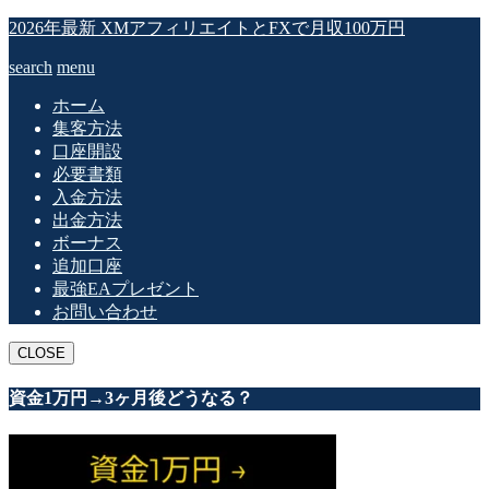
2026年最新 XMアフィリエイトとFXで月収100万円
search
menu
ホーム
集客方法
口座開設
必要書類
入金方法
出金方法
ボーナス
追加口座
最強EAプレゼント
お問い合わせ
CLOSE
資金1万円→3ヶ月後どうなる？