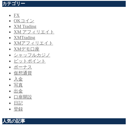
カテゴリー
FX
OKコイン
XM Trading
XM アフィリエイト
XMTrading
XMアフィリエイト
XMデモ口座
シャッフルカジノ
ビットポイント
ボーナス
仮想通貨
入金
写真
出金
口座開設
日記
登録
人気の記事