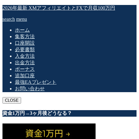
2026年最新 XMアフィリエイトとFXで月収100万円
search
menu
ホーム
集客方法
口座開設
必要書類
入金方法
出金方法
ボーナス
追加口座
最強EAプレゼント
お問い合わせ
CLOSE
資金1万円→3ヶ月後どうなる？