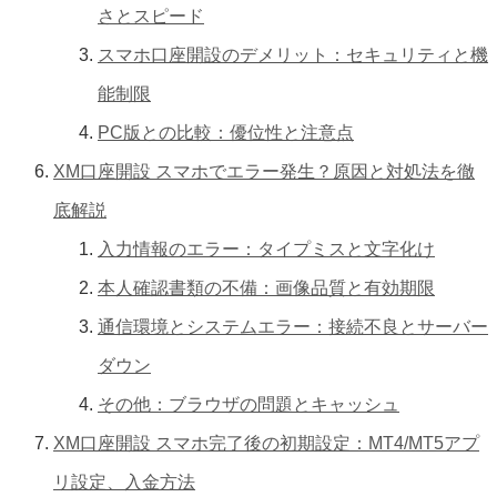
さとスピード
スマホ口座開設のデメリット：セキュリティと機
能制限
PC版との比較：優位性と注意点
XM口座開設 スマホでエラー発生？原因と対処法を徹
底解説
入力情報のエラー：タイプミスと文字化け
本人確認書類の不備：画像品質と有効期限
通信環境とシステムエラー：接続不良とサーバー
ダウン
その他：ブラウザの問題とキャッシュ
XM口座開設 スマホ完了後の初期設定：MT4/MT5アプ
リ設定、入金方法