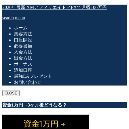
2026年最新 XMアフィリエイトとFXで月収100万円
search
menu
ホーム
集客方法
口座開設
必要書類
入金方法
出金方法
ボーナス
追加口座
最強EAプレゼント
お問い合わせ
CLOSE
資金1万円→3ヶ月後どうなる？