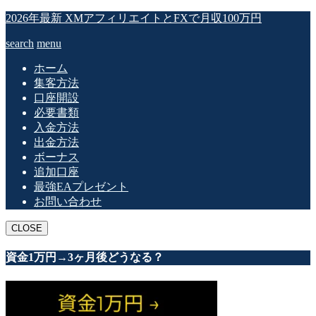
2026年最新 XMアフィリエイトとFXで月収100万円
search
menu
ホーム
集客方法
口座開設
必要書類
入金方法
出金方法
ボーナス
追加口座
最強EAプレゼント
お問い合わせ
CLOSE
資金1万円→3ヶ月後どうなる？