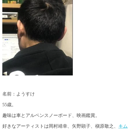
名前：ようすけ
55歳。
趣味は車とアルペンスノーボード、映画鑑賞。
好きなアーティストは岡村靖幸、矢野顕子、槇原敬之、
キム