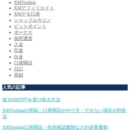
XMTrading
XMアフィリエイト
XMデモ口座
シャッフルカジノ
ビットポイント
ボーナス
仮想通貨
入金
写真
出金
口座開設
日記
登録
人気の記事
最大650万円を受け取る方法
XMTradingの登録・口座開設のやり方・できない場合の対処
法
XMTrading口座開設・住所確認書類などの必要書類