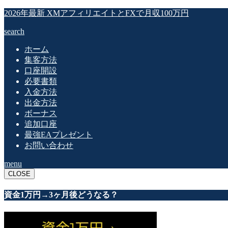
2026年最新 XMアフィリエイトとFXで月収100万円
search
ホーム
集客方法
口座開設
必要書類
入金方法
出金方法
ボーナス
追加口座
最強EAプレゼント
お問い合わせ
menu
CLOSE
資金1万円→3ヶ月後どうなる？