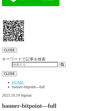
CLOSE
キーワードで記事を検索
CLOSE
HOME
banner-bitpoint---full
2025.10.19
bigmac
banner-bitpoint—full