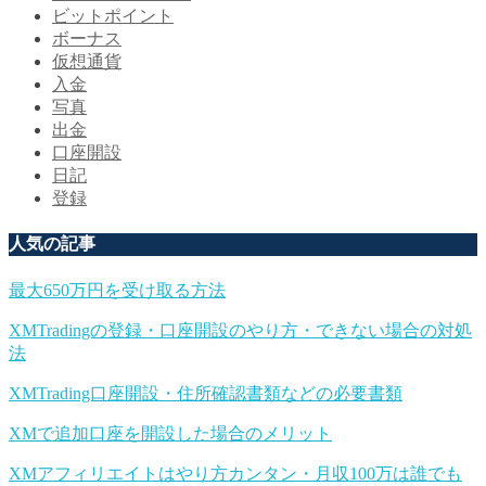
ビットポイント
ボーナス
仮想通貨
入金
写真
出金
口座開設
日記
登録
人気の記事
最大650万円を受け取る方法
XMTradingの登録・口座開設のやり方・できない場合の対処
法
XMTrading口座開設・住所確認書類などの必要書類
XMで追加口座を開設した場合のメリット
XMアフィリエイトはやり方カンタン・月収100万は誰でも