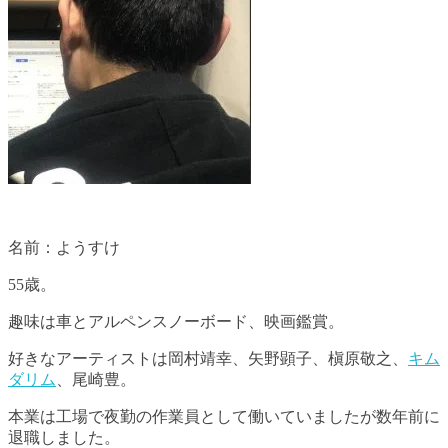
名前：ようすけ
55歳。
趣味は車とアルペンスノーボード、映画鑑賞。
好きなアーティストは岡村靖幸、矢野顕子、槇原敬之、
キム
ダリム
、尾崎豊。
本業は工場で夜勤の作業員として働いていましたが数年前に
退職しました。