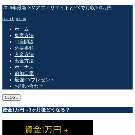
2026年最新 XMアフィリエイトとFXで月収100万円
search
menu
ホーム
集客方法
口座開設
必要書類
入金方法
出金方法
ボーナス
追加口座
最強EAプレゼント
お問い合わせ
CLOSE
資金1万円→3ヶ月後どうなる？