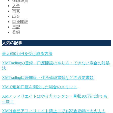
仮想通貨
入金
写真
出金
口座開設
日記
登録
人気の記事
最大650万円を受け取る方法
XMTradingの登録・口座開設のやり方・できない場合の対処
法
XMTrading口座開設・住所確認書類などの必要書類
XMで追加口座を開設した場合のメリット
XMアフィリエイトはやり方カンタン・月収100万は誰でも
可能！
XMは自己アフィリエイト禁止！でも家族登録は大丈夫！