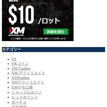
カテゴリー
FX
OKコイン
XM Trading
XM アフィリエイト
XMTrading
XMアフィリエイト
XMデモ口座
シャッフルカジノ
ビットポイント
ボーナス