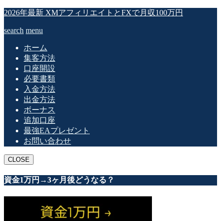
2026年最新 XMアフィリエイトとFXで月収100万円
search
menu
ホーム
集客方法
口座開設
必要書類
入金方法
出金方法
ボーナス
追加口座
最強EAプレゼント
お問い合わせ
CLOSE
資金1万円→3ヶ月後どうなる？