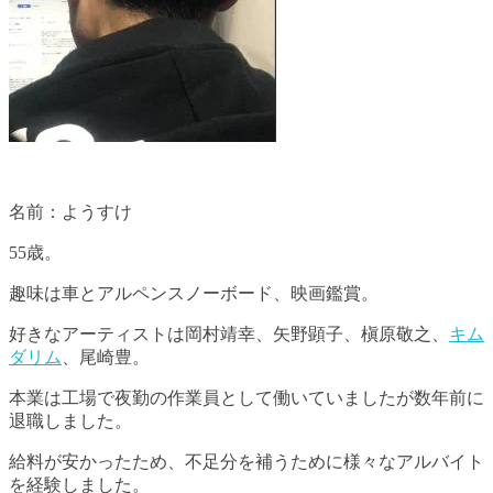
名前：ようすけ
55歳。
趣味は車とアルペンスノーボード、映画鑑賞。
好きなアーティストは岡村靖幸、矢野顕子、槇原敬之、
キム
ダリム
、尾崎豊。
本業は工場で夜勤の作業員として働いていましたが数年前に
退職しました。
給料が安かったため、不足分を補うために様々なアルバイト
を経験しました。