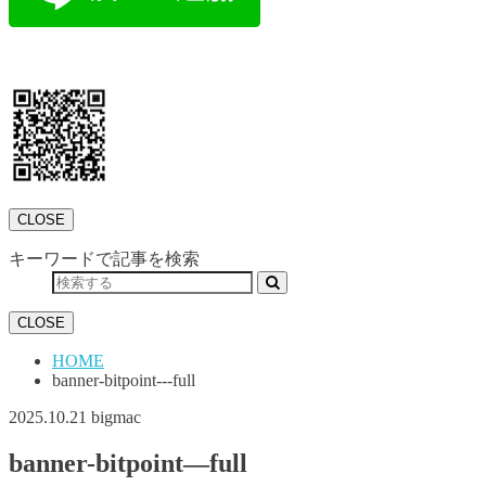
CLOSE
キーワードで記事を検索
CLOSE
HOME
banner-bitpoint---full
2025.10.21
bigmac
banner-bitpoint—full