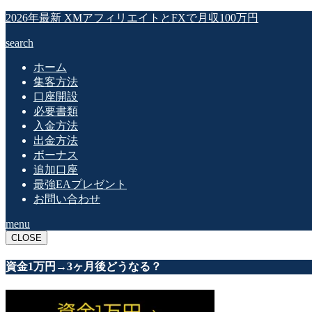
2026年最新 XMアフィリエイトとFXで月収100万円
search
ホーム
集客方法
口座開設
必要書類
入金方法
出金方法
ボーナス
追加口座
最強EAプレゼント
お問い合わせ
menu
CLOSE
資金1万円→3ヶ月後どうなる？