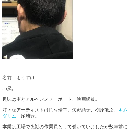
名前：ようすけ
55歳。
趣味は車とアルペンスノーボード、映画鑑賞。
好きなアーティストは岡村靖幸、矢野顕子、槇原敬之、
キム
ダリム
、尾崎豊。
本業は工場で夜勤の作業員として働いていましたが数年前に