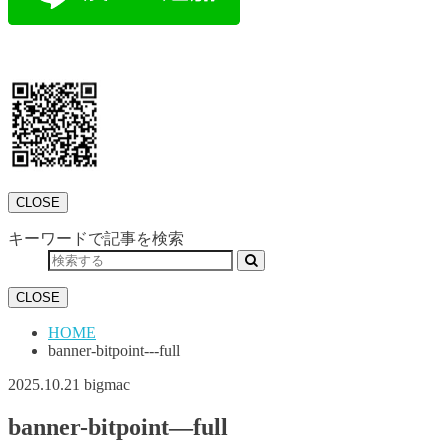
CLOSE
キーワードで記事を検索
CLOSE
HOME
banner-bitpoint---full
2025.10.21
bigmac
banner-bitpoint—full