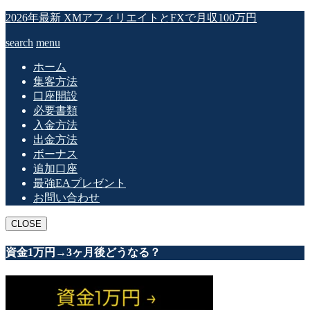
2026年最新 XMアフィリエイトとFXで月収100万円
search
menu
ホーム
集客方法
口座開設
必要書類
入金方法
出金方法
ボーナス
追加口座
最強EAプレゼント
お問い合わせ
CLOSE
資金1万円→3ヶ月後どうなる？