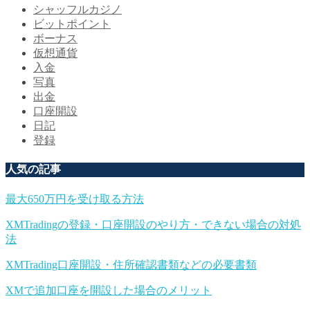
シャッフルカジノ
ビットポイント
ボーナス
仮想通貨
入金
写真
出金
口座開設
日記
登録
人気の記事
最大650万円を受け取る方法
XMTradingの登録・口座開設のやり方・できない場合の対処
法
XMTrading口座開設・住所確認書類などの必要書類
XMで追加口座を開設した場合のメリット