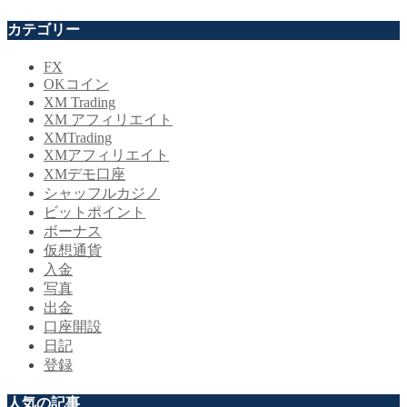
カテゴリー
FX
OKコイン
XM Trading
XM アフィリエイト
XMTrading
XMアフィリエイト
XMデモ口座
シャッフルカジノ
ビットポイント
ボーナス
仮想通貨
入金
写真
出金
口座開設
日記
登録
人気の記事