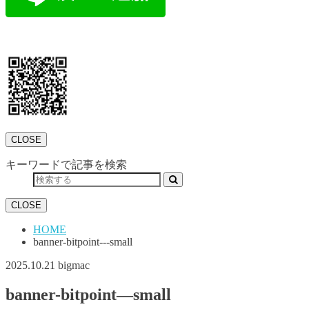
CLOSE
キーワードで記事を検索
CLOSE
HOME
banner-bitpoint---small
2025.10.21
bigmac
banner-bitpoint—small