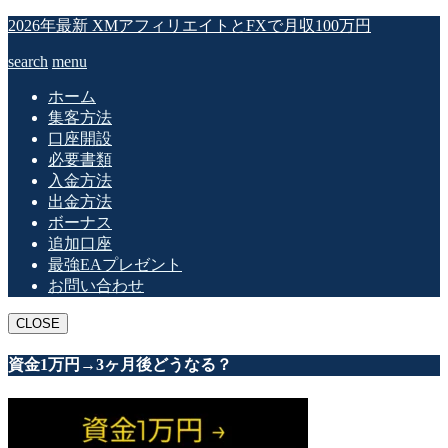
2026年最新 XMアフィリエイトとFXで月収100万円
search
menu
ホーム
集客方法
口座開設
必要書類
入金方法
出金方法
ボーナス
追加口座
最強EAプレゼント
お問い合わせ
CLOSE
資金1万円→3ヶ月後どうなる？