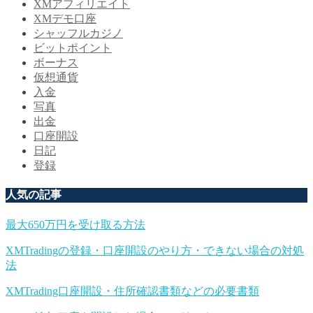
XMアフィリエイト
XMデモ口座
シャッフルカジノ
ビットポイント
ボーナス
仮想通貨
入金
写真
出金
口座開設
日記
登録
人気の記事
最大650万円を受け取る方法
XMTradingの登録・口座開設のやり方・できない場合の対処
法
XMTrading口座開設・住所確認書類などの必要書類