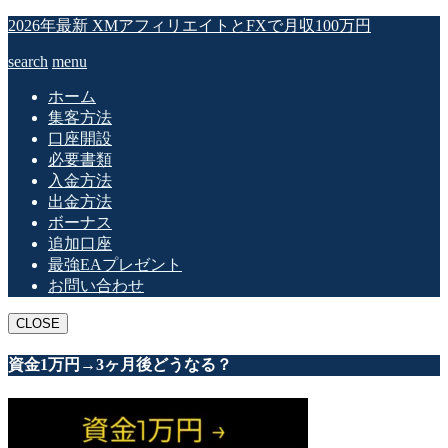
2026年最新 XMアフィリエイトとFXで月収100万円
search
menu
ホーム
集客方法
口座開設
必要書類
入金方法
出金方法
ボーナス
追加口座
最強EAプレゼント
お問い合わせ
CLOSE
資金1万円→3ヶ月後どうなる？