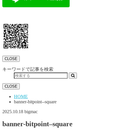
CLOSE
キーワードで記事を検索
CLOSE
HOME
banner-bitpoint--square
2025.10.18
bigmac
banner-bitpoint–square