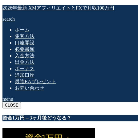
2026年最新 XMアフィリエイトとFXで月収100万円
search
ホーム
集客方法
口座開設
必要書類
入金方法
出金方法
ボーナス
追加口座
最強EAプレゼント
お問い合わせ
menu
CLOSE
資金1万円→3ヶ月後どうなる？