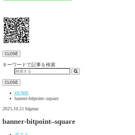
CLOSE
キーワードで記事を検索
CLOSE
HOME
banner-bitpoint--square
2025.10.21
bigmac
banner-bitpoint–square
ポスト