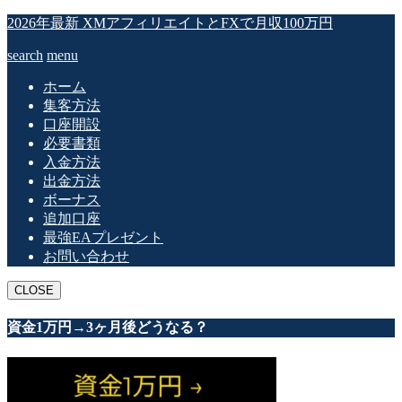
2026年最新 XMアフィリエイトとFXで月収100万円
search
menu
ホーム
集客方法
口座開設
必要書類
入金方法
出金方法
ボーナス
追加口座
最強EAプレゼント
お問い合わせ
CLOSE
資金1万円→3ヶ月後どうなる？