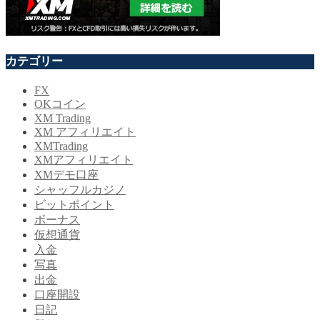
カテゴリー
FX
OKコイン
XM Trading
XM アフィリエイト
XMTrading
XMアフィリエイト
XMデモ口座
シャッフルカジノ
ビットポイント
ボーナス
仮想通貨
入金
写真
出金
口座開設
日記