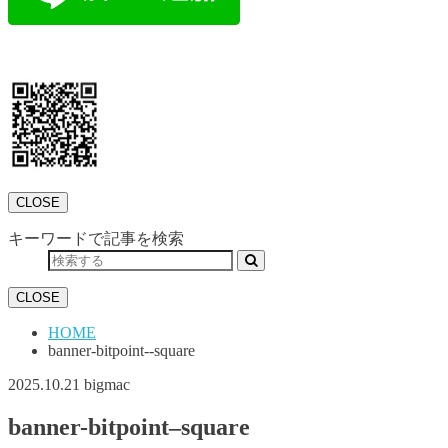
CLOSE
キーワードで記事を検索
CLOSE
HOME
banner-bitpoint--square
2025.10.21
bigmac
banner-bitpoint–square