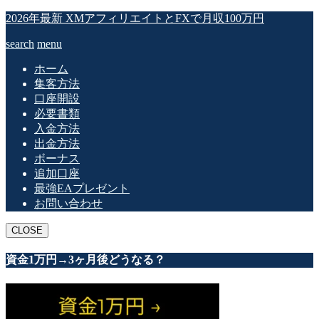
2026年最新 XMアフィリエイトとFXで月収100万円
search
menu
ホーム
集客方法
口座開設
必要書類
入金方法
出金方法
ボーナス
追加口座
最強EAプレゼント
お問い合わせ
CLOSE
資金1万円→3ヶ月後どうなる？