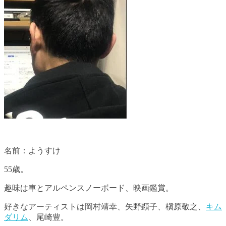
名前：ようすけ
55歳。
趣味は車とアルペンスノーボード、映画鑑賞。
好きなアーティストは岡村靖幸、矢野顕子、槇原敬之、
キム
ダリム
、尾崎豊。