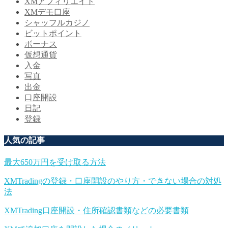
XMアフィリエイト
XMデモ口座
シャッフルカジノ
ビットポイント
ボーナス
仮想通貨
入金
写真
出金
口座開設
日記
登録
人気の記事
最大650万円を受け取る方法
XMTradingの登録・口座開設のやり方・できない場合の対処
法
XMTrading口座開設・住所確認書類などの必要書類