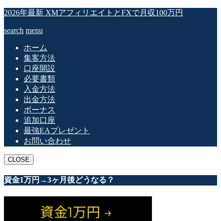
2026年最新 XMアフィリエイトとFXで月収100万円
search
menu
ホーム
集客方法
口座開設
必要書類
入金方法
出金方法
ボーナス
追加口座
最強EAプレゼント
お問い合わせ
CLOSE
資金1万円→3ヶ月後どうなる？