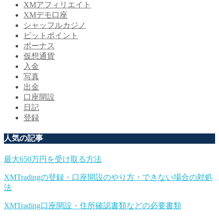
XMアフィリエイト
XMデモ口座
シャッフルカジノ
ビットポイント
ボーナス
仮想通貨
入金
写真
出金
口座開設
日記
登録
人気の記事
最大650万円を受け取る方法
XMTradingの登録・口座開設のやり方・できない場合の対処
法
XMTrading口座開設・住所確認書類などの必要書類