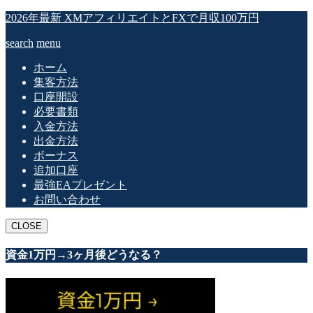
2026年最新 XMアフィリエイトとFXで月収100万円
search
menu
ホーム
集客方法
口座開設
必要書類
入金方法
出金方法
ボーナス
追加口座
最強EAプレゼント
お問い合わせ
CLOSE
資金1万円→3ヶ月後どうなる？