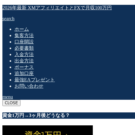
2026年最新 XMアフィリエイトとFXで月収100万円
search
ホーム
集客方法
口座開設
必要書類
入金方法
出金方法
ボーナス
追加口座
最強EAプレゼント
お問い合わせ
menu
CLOSE
資金1万円→3ヶ月後どうなる？