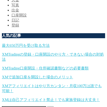
入金
写真
出金
口座開設
日記
登録
人気の記事
最大650万円を受け取る方法
XMTradingの登録・口座開設のやり方・できない場合の対処
法
XMTrading口座開設・住所確認書類などの必要書類
XMで追加口座を開設した場合のメリット
XMアフィリエイトはやり方カンタン・月収100万は誰でも
可能！
XMは自己アフィリエイト禁止！でも家族登録は大丈夫！