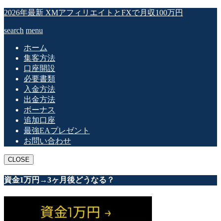
2026年最新 XMアフィリエイトとFXで月収100万円
search
menu
ホーム
集客方法
口座開設
必要書類
入金方法
出金方法
ボーナス
追加口座
最強EAプレゼント
お問い合わせ
CLOSE
資金1万円→3ヶ月後どうなる？