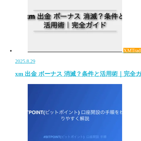
XMTrad
2025.8.29
xm 出金 ボーナス 消滅？条件と活用術｜完全