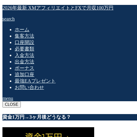
2026年最新 XMアフィリエイトとFXで月収100万円
search
ホーム
集客方法
口座開設
必要書類
入金方法
出金方法
ボーナス
追加口座
最強EAプレゼント
お問い合わせ
menu
CLOSE
資金1万円→3ヶ月後どうなる？