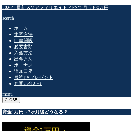
2026年最新 XMアフィリエイトとFXで月収100万円
search
ホーム
集客方法
口座開設
必要書類
入金方法
出金方法
ボーナス
追加口座
最強EAプレゼント
お問い合わせ
menu
CLOSE
資金1万円→3ヶ月後どうなる？