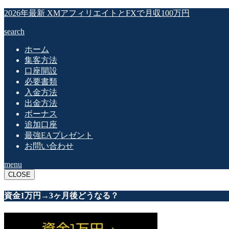
2026年最新 XMアフィリエイトとFXで月収100万円
search
ホーム
集客方法
口座開設
必要書類
入金方法
出金方法
ボーナス
追加口座
最強EAプレゼント
お問い合わせ
menu
CLOSE
資金1万円→3ヶ月後どうなる？