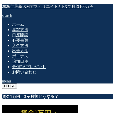
2026年最新 XMアフィリエイトとFXで月収100万円
search
ホーム
集客方法
口座開設
必要書類
入金方法
出金方法
ボーナス
追加口座
最強EAプレゼント
お問い合わせ
menu
CLOSE
資金1万円→3ヶ月後どうなる？