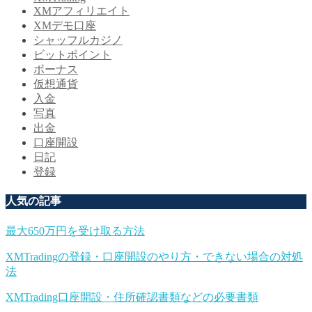
XMアフィリエイト
XMデモ口座
シャッフルカジノ
ビットポイント
ボーナス
仮想通貨
入金
写真
出金
口座開設
日記
登録
人気の記事
最大650万円を受け取る方法
XMTradingの登録・口座開設のやり方・できない場合の対処
法
XMTrading口座開設・住所確認書類などの必要書類