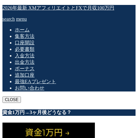
2026年最新 XMアフィリエイトとFXで月収100万円
search
menu
ホーム
集客方法
口座開設
必要書類
入金方法
出金方法
ボーナス
追加口座
最強EAプレゼント
お問い合わせ
CLOSE
資金1万円→3ヶ月後どうなる？