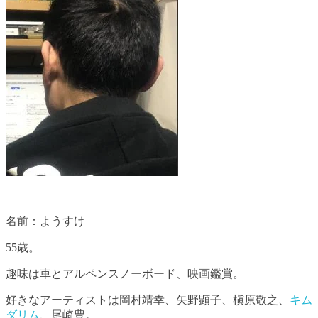
名前：ようすけ
55歳。
趣味は車とアルペンスノーボード、映画鑑賞。
好きなアーティストは岡村靖幸、矢野顕子、槇原敬之、
キム
ダリム
、尾崎豊。