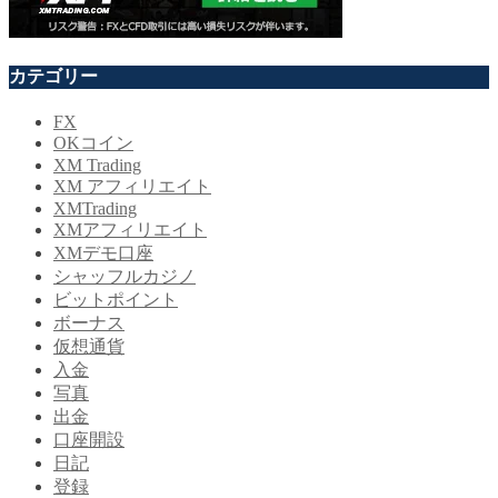
カテゴリー
FX
OKコイン
XM Trading
XM アフィリエイト
XMTrading
XMアフィリエイト
XMデモ口座
シャッフルカジノ
ビットポイント
ボーナス
仮想通貨
入金
写真
出金
口座開設
日記
登録