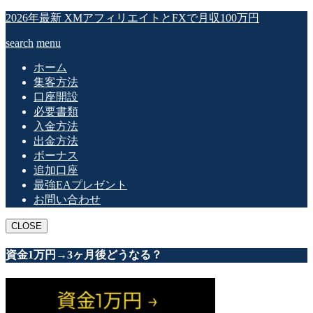
2026年最新 XMアフィリエイトとFXで月収100万円
search
menu
ホーム
集客方法
口座開設
必要書類
入金方法
出金方法
ボーナス
追加口座
最強EAプレゼント
お問い合わせ
CLOSE
資金1万円→3ヶ月後どうなる？