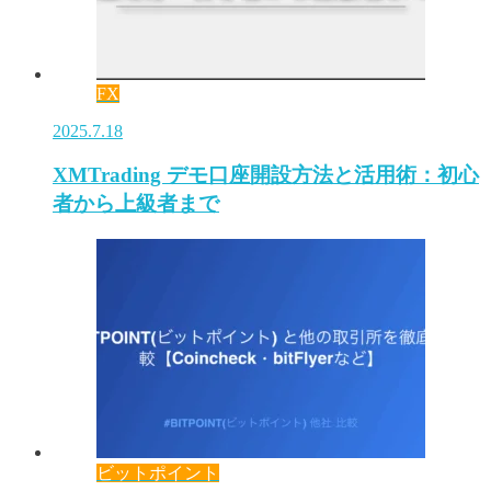
FX
2025.7.18
XMTrading デモ口座開設方法と活用術：初心
者から上級者まで
ビットポイント