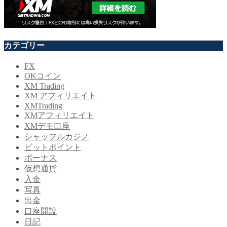
カテゴリー
FX
OKコイン
XM Trading
XM アフィリエイト
XMTrading
XMアフィリエイト
XMデモ口座
シャッフルカジノ
ビットポイント
ボーナス
仮想通貨
入金
写真
出金
口座開設
日記