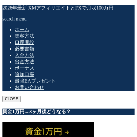
2026年最新 XMアフィリエイトとFXで月収100万円
search
menu
ホーム
集客方法
口座開設
必要書類
入金方法
出金方法
ボーナス
追加口座
最強EAプレゼント
お問い合わせ
CLOSE
資金1万円→3ヶ月後どうなる？