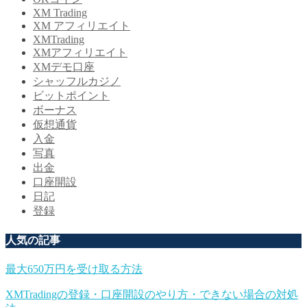
XM Trading
XM アフィリエイト
XMTrading
XMアフィリエイト
XMデモ口座
シャッフルカジノ
ビットポイント
ボーナス
仮想通貨
入金
写真
出金
口座開設
日記
登録
人気の記事
最大650万円を受け取る方法
XMTradingの登録・口座開設のやり方・できない場合の対処