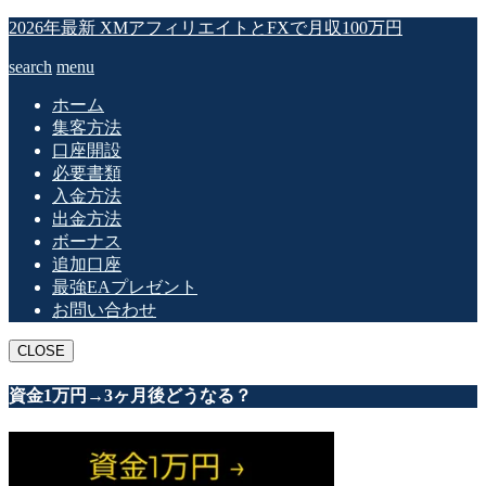
2026年最新 XMアフィリエイトとFXで月収100万円
search
menu
ホーム
集客方法
口座開設
必要書類
入金方法
出金方法
ボーナス
追加口座
最強EAプレゼント
お問い合わせ
CLOSE
資金1万円→3ヶ月後どうなる？