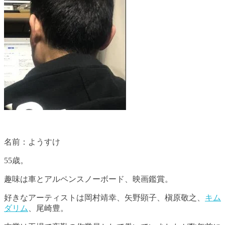
名前：ようすけ
55歳。
趣味は車とアルペンスノーボード、映画鑑賞。
好きなアーティストは岡村靖幸、矢野顕子、槇原敬之、
キム
ダリム
、尾崎豊。