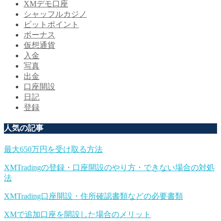
XMデモ口座
シャッフルカジノ
ビットポイント
ボーナス
仮想通貨
入金
写真
出金
口座開設
日記
登録
人気の記事
最大650万円を受け取る方法
XMTradingの登録・口座開設のやり方・できない場合の対処
法
XMTrading口座開設・住所確認書類などの必要書類
XMで追加口座を開設した場合のメリット