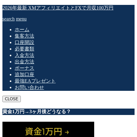
2026年最新 XMアフィリエイトとFXで月収100万円
search
menu
ホーム
集客方法
口座開設
必要書類
入金方法
出金方法
ボーナス
追加口座
最強EAプレゼント
お問い合わせ
CLOSE
資金1万円→3ヶ月後どうなる？