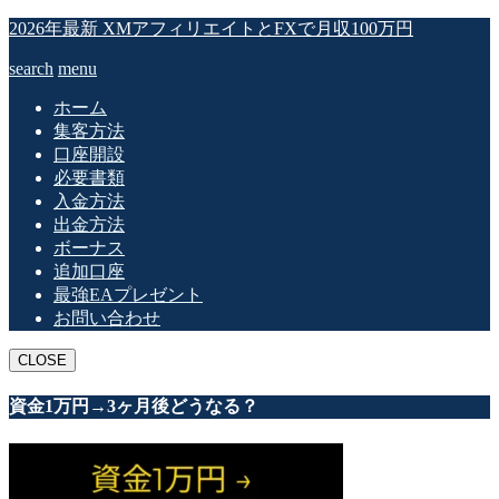
2026年最新 XMアフィリエイトとFXで月収100万円
search
menu
ホーム
集客方法
口座開設
必要書類
入金方法
出金方法
ボーナス
追加口座
最強EAプレゼント
お問い合わせ
CLOSE
資金1万円→3ヶ月後どうなる？