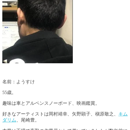
名前：ようすけ
55歳。
趣味は車とアルペンスノーボード、映画鑑賞。
好きなアーティストは岡村靖幸、矢野顕子、槇原敬之、
キム
ダリム
、尾崎豊。