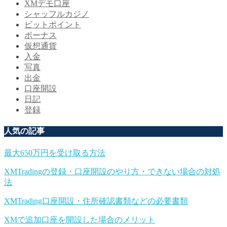
XMデモ口座
シャッフルカジノ
ビットポイント
ボーナス
仮想通貨
入金
写真
出金
口座開設
日記
登録
人気の記事
最大650万円を受け取る方法
XMTradingの登録・口座開設のやり方・できない場合の対処
法
XMTrading口座開設・住所確認書類などの必要書類
XMで追加口座を開設した場合のメリット