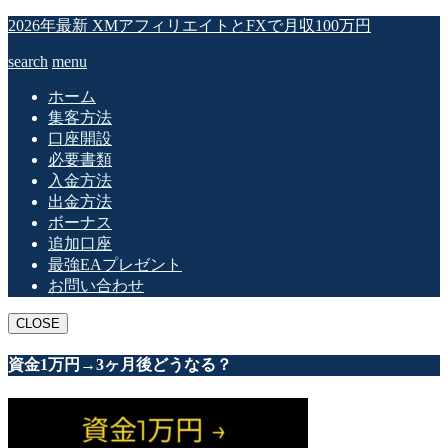
2026年最新 XMアフィリエイトとFXで月収100万円
search
menu
ホーム
集客方法
口座開設
必要書類
入金方法
出金方法
ボーナス
追加口座
最強EAプレゼント
お問い合わせ
CLOSE
資金1万円→3ヶ月後どうなる？