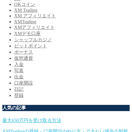
OKコイン
XM Trading
XM アフィリエイト
XMTrading
XMアフィリエイト
XMデモ口座
シャッフルカジノ
ビットポイント
ボーナス
仮想通貨
入金
写真
出金
口座開設
日記
登録
人気の記事
最大650万円を受け取る方法
XMTradingの登録・口座開設のやり方・できない場合の対処