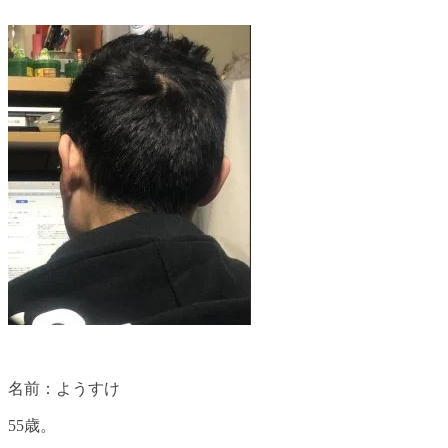
名前：ようすけ
55歳。