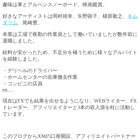
趣味は車とアルペンスノーボード、映画鑑賞。
好きなアーティストは岡村靖幸、矢野顕子、槇原敬之、
キム
ダリム
、尾崎豊。
本業は工場で夜勤の作業員として働いていましたが数年前に
退職しました。
給料が安かったため、不足分を補うために様々なアルバイト
を経験しました。
・デリヘルのドライバー
・ホームセンターの在庫撤去作業
・コンビニの店員
etc…
現在はFXでも結果を出せるようになり、WEBライター、FX
トレーダー、アフィリエイターと3本の収入源を柱に活動し
ています。
このブログからXMの口座開設、アフィリエイトパートナー