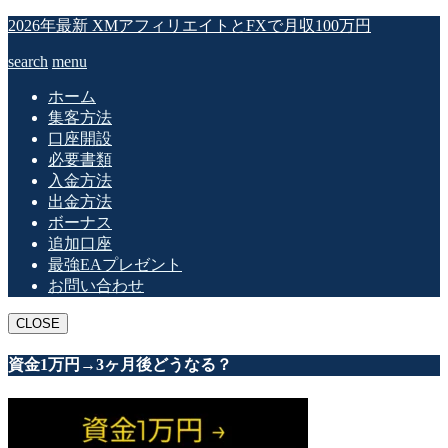
2026年最新 XMアフィリエイトとFXで月収100万円
search
menu
ホーム
集客方法
口座開設
必要書類
入金方法
出金方法
ボーナス
追加口座
最強EAプレゼント
お問い合わせ
CLOSE
資金1万円→3ヶ月後どうなる？