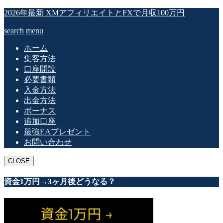
2026年最新 XMアフィリエイトとFXで月収100万円
search
menu
ホーム
集客方法
口座開設
必要書類
入金方法
出金方法
ボーナス
追加口座
最強EAプレゼント
お問い合わせ
CLOSE
資金1万円→3ヶ月後どうなる？