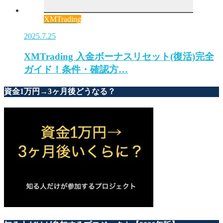
XMTrading
2025.7.25
XMTrading 入金ボーナスリセット(復活)完全
ガイド！条件・確認方…
資金1万円→3ヶ月後どうなる？