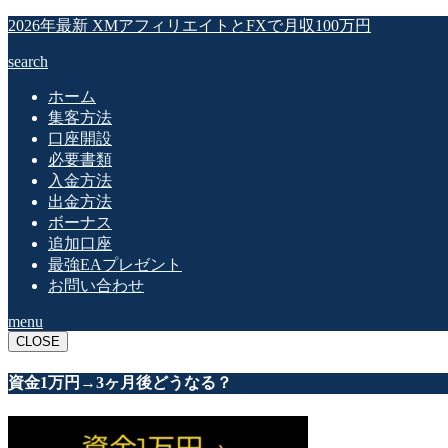
2026年最新 XMアフィリエイトとFXで月収100万円
search
ホーム
集客方法
口座開設
必要書類
入金方法
出金方法
ボーナス
追加口座
最強EAプレゼント
お問い合わせ
menu
CLOSE
資金1万円→3ヶ月後どうなる？