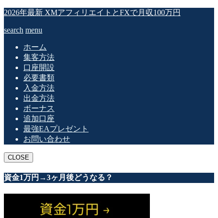
2026年最新 XMアフィリエイトとFXで月収100万円
search
menu
ホーム
集客方法
口座開設
必要書類
入金方法
出金方法
ボーナス
追加口座
最強EAプレゼント
お問い合わせ
CLOSE
資金1万円→3ヶ月後どうなる？