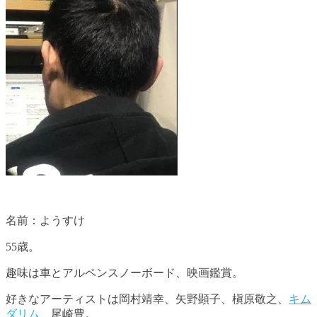
名前：ようすけ
55歳。
趣味は車とアルペンスノーボード、映画鑑賞。
好きなアーティストは岡村靖幸、矢野顕子、槇原敬之、
キム
ダリム
、尾崎豊。