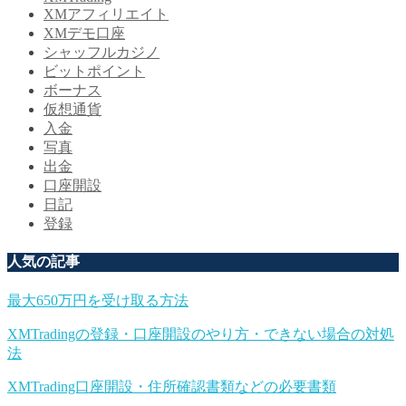
XMアフィリエイト
XMデモ口座
シャッフルカジノ
ビットポイント
ボーナス
仮想通貨
入金
写真
出金
口座開設
日記
登録
人気の記事
最大650万円を受け取る方法
XMTradingの登録・口座開設のやり方・できない場合の対処
法
XMTrading口座開設・住所確認書類などの必要書類