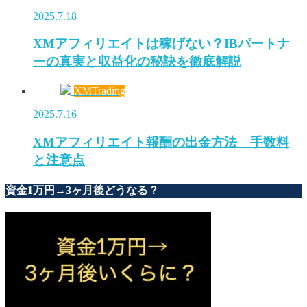
2025.7.18
XMアフィリエイトは稼げない？IBパートナ
ーの真実と収益化の秘訣を徹底解説
XMTrading
2025.7.16
XMアフィリエイト報酬の出金方法 手数料
と注意点
資金1万円→3ヶ月後どうなる？