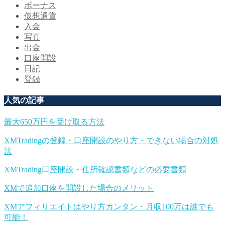
ボーナス
仮想通貨
入金
写真
出金
口座開設
日記
登録
人気の記事
最大650万円を受け取る方法
XMTradingの登録・口座開設のやり方・できない場合の対処
法
XMTrading口座開設・住所確認書類などの必要書類
XMで追加口座を開設した場合のメリット
XMアフィリエイトはやり方カンタン・月収100万は誰でも
可能！