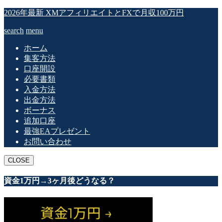
2026年最新 XMアフィリエイトとFXで月収100万円
search
menu
ホーム
集客方法
口座開設
必要書類
入金方法
出金方法
ボーナス
追加口座
最強EAプレゼント
お問い合わせ
CLOSE
資金1万円→3ヶ月後どうなる？