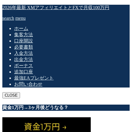
2026年最新 XMアフィリエイトとFXで月収100万円
search
menu
ホーム
集客方法
口座開設
必要書類
入金方法
出金方法
ボーナス
追加口座
最強EAプレゼント
お問い合わせ
CLOSE
資金1万円→3ヶ月後どうなる？