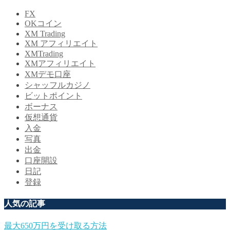
FX
OKコイン
XM Trading
XM アフィリエイト
XMTrading
XMアフィリエイト
XMデモ口座
シャッフルカジノ
ビットポイント
ボーナス
仮想通貨
入金
写真
出金
口座開設
日記
登録
人気の記事
最大650万円を受け取る方法