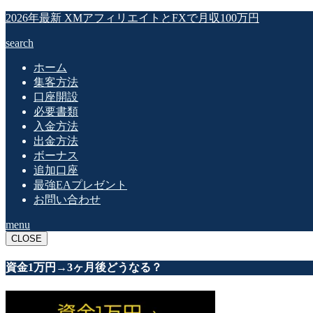
2026年最新 XMアフィリエイトとFXで月収100万円
search
ホーム
集客方法
口座開設
必要書類
入金方法
出金方法
ボーナス
追加口座
最強EAプレゼント
お問い合わせ
menu
CLOSE
資金1万円→3ヶ月後どうなる？