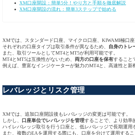
XM口座開設：簡単5分！やり方と手順を徹底解説
XM口座開設の流れ：簡単3ステップで始める
XMでは、スタンダード口座、マイクロ口座、KIWAMI極口
それぞれの口座タイプは取引条件が異なるため、
自身のトレ
また、取引ツールとしてMT4とMT5が利用可能です。
MT4とMT5は互換性がないため、
両方の口座を保有
すること
例えば、豊富なインジケーターが魅力のMT4と、高速性と新
レバレッジとリスク管理
XMでは、追加口座開設後もレバレッジの変更は可能です。
しかし、
口座単位でレバレッジを管理
することで、より効率
ハイレバレッジ取引を行う口座と、低レバレッジで長期運用
また、複数のEAを運用する際にも、口座を分けて運用する