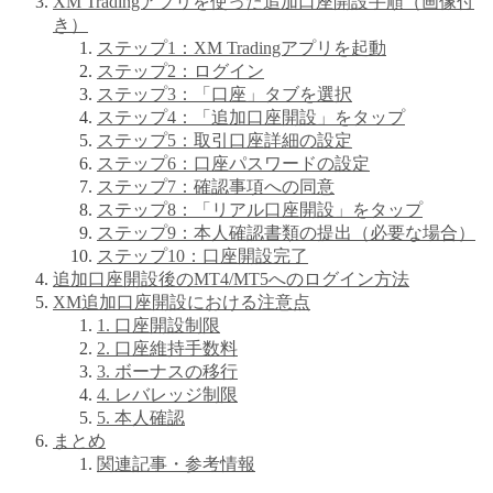
XM Tradingアプリを使った追加口座開設手順（画像付
き）
ステップ1：XM Tradingアプリを起動
ステップ2：ログイン
ステップ3：「口座」タブを選択
ステップ4：「追加口座開設」をタップ
ステップ5：取引口座詳細の設定
ステップ6：口座パスワードの設定
ステップ7：確認事項への同意
ステップ8：「リアル口座開設」をタップ
ステップ9：本人確認書類の提出（必要な場合）
ステップ10：口座開設完了
追加口座開設後のMT4/MT5へのログイン方法
XM追加口座開設における注意点
1. 口座開設制限
2. 口座維持手数料
3. ボーナスの移行
4. レバレッジ制限
5. 本人確認
まとめ
関連記事・参考情報