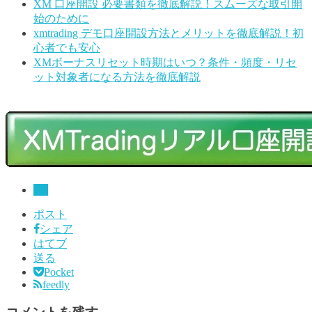
XM 口座開設 必要書類を徹底解説！スムーズな取引開
始のために
xmtrading デモ口座開設方法とメリットを徹底解説！初
心者でも安心
XMボーナスリセット時期はいつ？条件・頻度・リセ
ット対象者になる方法を徹底解説
FX
ポスト
シェア
はてブ
送る
Pocket
feedly