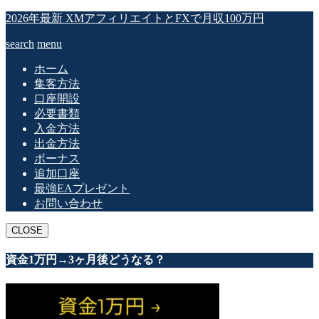
2026年最新 XMアフィリエイトとFXで月収100万円
search
menu
ホーム
集客方法
口座開設
必要書類
入金方法
出金方法
ボーナス
追加口座
最強EAプレゼント
お問い合わせ
CLOSE
資金1万円→3ヶ月後どうなる？