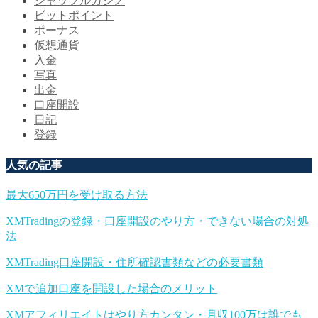
シャッフルカジノ
ビットポイント
ボーナス
仮想通貨
入金
写真
出金
口座開設
日記
登録
人気の記事
最大650万円を受け取る方法
XMTradingの登録・口座開設のやり方・できない場合の対処
法
XMTrading口座開設・住所確認書類などの必要書類
XMで追加口座を開設した場合のメリット
XMアフィリエイトはやり方カンタン・月収100万は誰でも