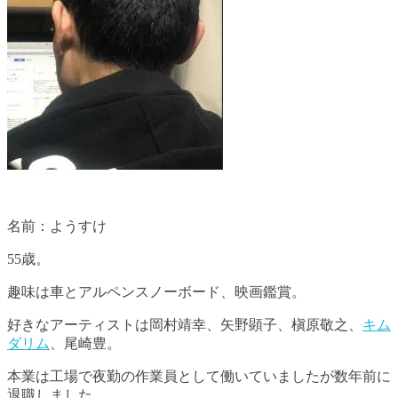
名前：ようすけ
55歳。
趣味は車とアルペンスノーボード、映画鑑賞。
好きなアーティストは岡村靖幸、矢野顕子、槇原敬之、
キム
ダリム
、尾崎豊。
本業は工場で夜勤の作業員として働いていましたが数年前に
退職しました。