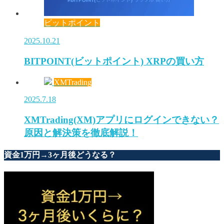
ビットポイント
2025.10.21
BITPOINT(ビットポイント) XRPの買い方
XMTrading
2025.7.18
XMTrading(XM)アプリにログインできない？
原因と解決策を徹底解説！
資金1万円→3ヶ月後どうなる？