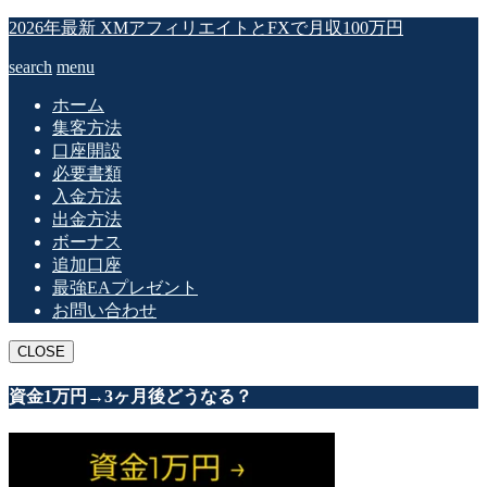
2026年最新 XMアフィリエイトとFXで月収100万円
search
menu
ホーム
集客方法
口座開設
必要書類
入金方法
出金方法
ボーナス
追加口座
最強EAプレゼント
お問い合わせ
CLOSE
資金1万円→3ヶ月後どうなる？