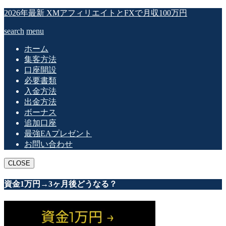
2026年最新 XMアフィリエイトとFXで月収100万円
search
menu
ホーム
集客方法
口座開設
必要書類
入金方法
出金方法
ボーナス
追加口座
最強EAプレゼント
お問い合わせ
CLOSE
資金1万円→3ヶ月後どうなる？