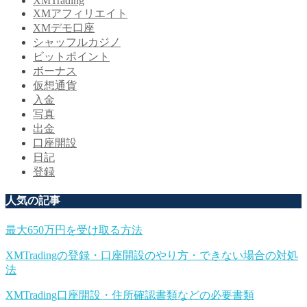
XMTrading
XMアフィリエイト
XMデモ口座
シャッフルカジノ
ビットポイント
ボーナス
仮想通貨
入金
写真
出金
口座開設
日記
登録
人気の記事
最大650万円を受け取る方法
XMTradingの登録・口座開設のやり方・できない場合の対処
法
XMTrading口座開設・住所確認書類などの必要書類