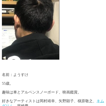
名前：ようすけ
55歳。
趣味は車とアルペンスノーボード、映画鑑賞。
好きなアーティストは岡村靖幸、矢野顕子、槇原敬之、
キム
ダリム
、尾崎豊。