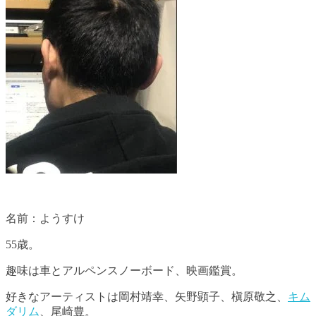
名前：ようすけ
55歳。
趣味は車とアルペンスノーボード、映画鑑賞。
好きなアーティストは岡村靖幸、矢野顕子、槇原敬之、
キム
ダリム
、尾崎豊。