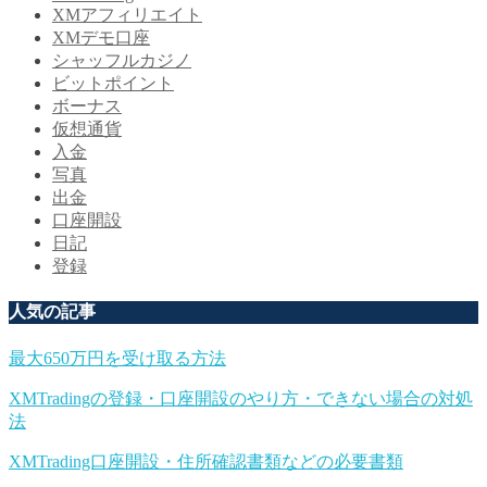
XMアフィリエイト
XMデモ口座
シャッフルカジノ
ビットポイント
ボーナス
仮想通貨
入金
写真
出金
口座開設
日記
登録
人気の記事
最大650万円を受け取る方法
XMTradingの登録・口座開設のやり方・できない場合の対処
法
XMTrading口座開設・住所確認書類などの必要書類