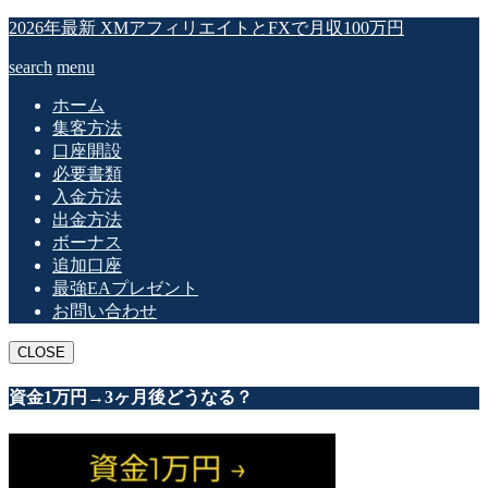
2026年最新 XMアフィリエイトとFXで月収100万円
search
menu
ホーム
集客方法
口座開設
必要書類
入金方法
出金方法
ボーナス
追加口座
最強EAプレゼント
お問い合わせ
CLOSE
資金1万円→3ヶ月後どうなる？