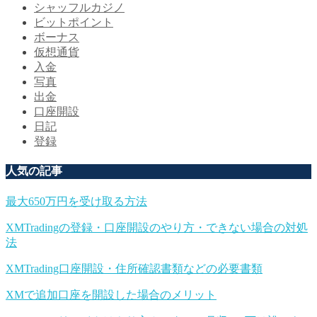
シャッフルカジノ
ビットポイント
ボーナス
仮想通貨
入金
写真
出金
口座開設
日記
登録
人気の記事
最大650万円を受け取る方法
XMTradingの登録・口座開設のやり方・できない場合の対処
法
XMTrading口座開設・住所確認書類などの必要書類
XMで追加口座を開設した場合のメリット