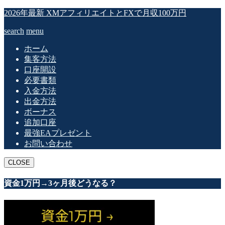
2026年最新 XMアフィリエイトとFXで月収100万円
search
menu
ホーム
集客方法
口座開設
必要書類
入金方法
出金方法
ボーナス
追加口座
最強EAプレゼント
お問い合わせ
CLOSE
資金1万円→3ヶ月後どうなる？