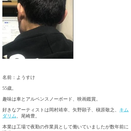
名前：ようすけ
55歳。
趣味は車とアルペンスノーボード、映画鑑賞。
好きなアーティストは岡村靖幸、矢野顕子、槇原敬之、
キム
ダリム
、尾崎豊。
本業は工場で夜勤の作業員として働いていましたが数年前に