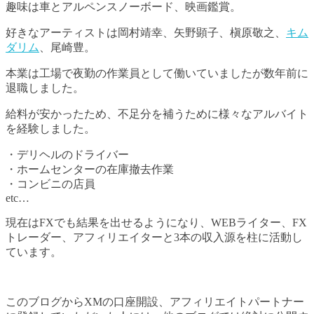
趣味は車とアルペンスノーボード、映画鑑賞。
好きなアーティストは岡村靖幸、矢野顕子、槇原敬之、
キム
ダリム
、尾崎豊。
本業は工場で夜勤の作業員として働いていましたが数年前に
退職しました。
給料が安かったため、不足分を補うために様々なアルバイト
を経験しました。
・デリヘルのドライバー
・ホームセンターの在庫撤去作業
・コンビニの店員
etc…
現在はFXでも結果を出せるようになり、WEBライター、FX
トレーダー、アフィリエイターと3本の収入源を柱に活動し
ています。
このブログからXMの口座開設、アフィリエイトパートナー