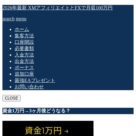
2026年最新 XMアフィリエイトとFXで月収100万円
search
menu
ホーム
集客方法
口座開設
必要書類
入金方法
出金方法
ボーナス
追加口座
最強EAプレゼント
お問い合わせ
CLOSE
資金1万円→3ヶ月後どうなる？