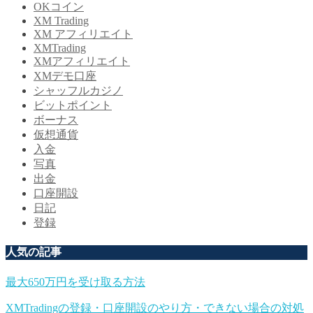
OKコイン
XM Trading
XM アフィリエイト
XMTrading
XMアフィリエイト
XMデモ口座
シャッフルカジノ
ビットポイント
ボーナス
仮想通貨
入金
写真
出金
口座開設
日記
登録
人気の記事
最大650万円を受け取る方法
XMTradingの登録・口座開設のやり方・できない場合の対処