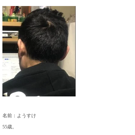
名前：ようすけ
55歳。