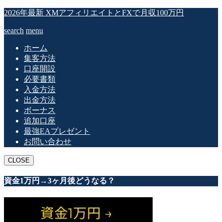
2026年最新 XMアフィリエイトとFXで月収100万円
search
menu
ホーム
集客方法
口座開設
必要書類
入金方法
出金方法
ボーナス
追加口座
最強EAプレゼント
お問い合わせ
CLOSE
資金1万円→3ヶ月後どうなる？