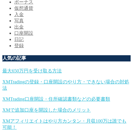
ボーナス
仮想通貨
入金
写真
出金
口座開設
日記
登録
人気の記事
最大650万円を受け取る方法
XMTradingの登録・口座開設のやり方・できない場合の対処
法
XMTrading口座開設・住所確認書類などの必要書類
XMで追加口座を開設した場合のメリット
XMアフィリエイトはやり方カンタン・月収100万は誰でも
可能！