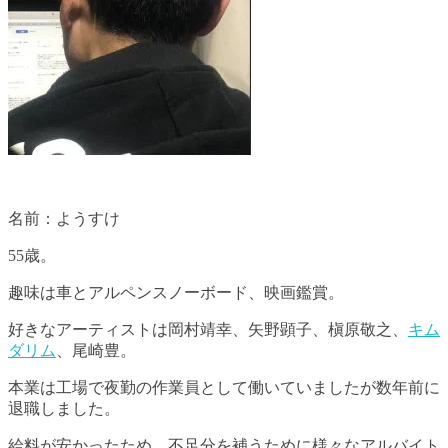
名前：ようすけ
55歳。
趣味は車とアルペンスノーボード、映画鑑賞。
好きなアーティストは岡村靖幸、矢野顕子、槇原敬之、
キム
ダリム
、尾崎豊。
本業は工場で夜勤の作業員として働いていましたが数年前に
退職しました。
給料が安かったため、不足分を補うために様々なアルバイト