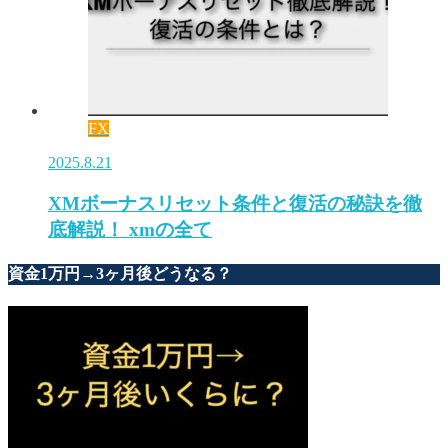
FX
2025.8.21
XMボーナスリセット条件と復活の秘訣を徹
底解説！ xmの全て
資金1万円→3ヶ月後どうなる？