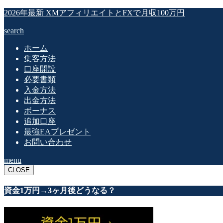
2026年最新 XMアフィリエイトとFXで月収100万円
search
ホーム
集客方法
口座開設
必要書類
入金方法
出金方法
ボーナス
追加口座
最強EAプレゼント
お問い合わせ
menu
CLOSE
資金1万円→3ヶ月後どうなる？